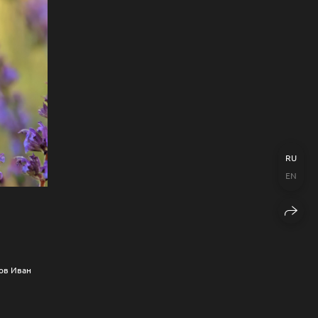
RU
EN
ов Иван