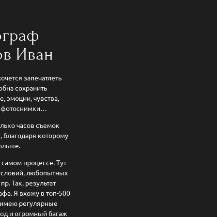
ограф
ов Иван
очется запечатлеть
обна сохранить
, эмоции, чувства,
ть фотоснимки…
олько часов съемок
, благодаря которому
больше.
 самом процессе. Тут
условий, любопытных
р. Так, результат
фа. Я вхожу в топ-500
 имею регулярные
од и огромный багаж