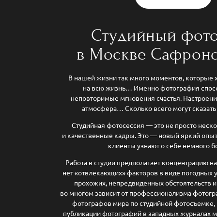
Студийный фот
в Москве Сафрон
В нашей жизни так много моментов, которые х
на всю жизнь… Именно фотография спос
неповторимые мгновения счастья. Настроение
атмосфера… Сколько всего могут сказа
Студийная фотосессия — это не просто неск
и качественные кадры. Это — новый яркий опыт
клиенты узнают о себе немного 
Работа в студии предполагает концентрацию на
нет «отвлекающих» факторов в виде погодных 
прохожих, непредвиденных обстоятельств и п
во многом зависит от профессионализма фотогра
фотографов мира по студийной фотосъемке,
публикации фотографий в западных журналах м