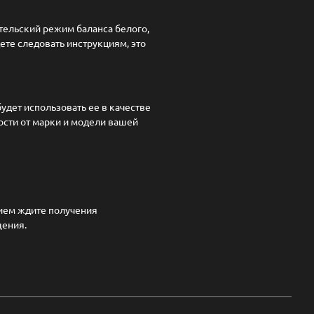
тельский режим баланса белого,
ете следовать инструкциям, это
дет использовать ее в качестве
ости от марки и модели вашей
нием ждите получения
щения.