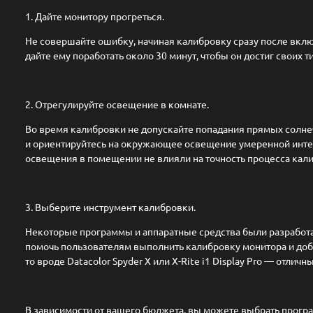
1. Дайте монитору прогреться.
Не совершайте ошибку, начиная калибровку сразу после вклю
дайте ему поработать около 30 минут, чтобы он достиг своих 
2. Отрегулируйте освещение в комнате.
Во время калибровки не допускайте попадания прямых солне
и ориентируйтесь на окружающее освещение умеренной инте
освещения в помещении не влияли на точность процесса кал
3. Выберите инструмент калибровки.
Некоторые программы и аппаратные средства были разработа
помочь пользователям выполнить калибровку монитора и доби
то вроде Datacolor Spyder X или X-Rite i1 Display Pro — отлич
В зависимости от вашего бюджета, вы можете выбрать прогр