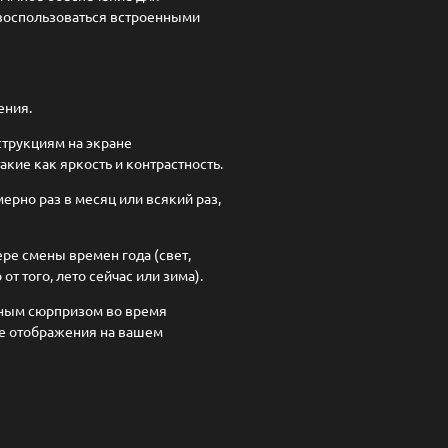
 воспользоваться встроенными
ения.
струкциям на экране
кие как яркость и контрастность.
рно раз в месяц или всякий раз,
е смены времен года (свет,
т того, лето сейчас или зима).
ятным сюрпризом во время
те отображения на вашем