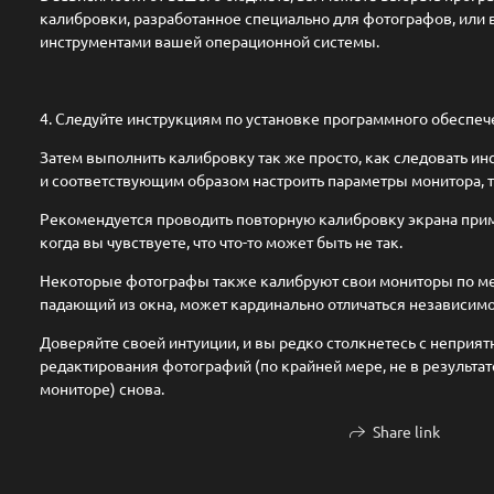
калибровки, разработанное специально для фотографов, или
инструментами вашей операционной системы.
4. Следуйте инструкциям по установке программного обеспеч
Затем выполнить калибровку так же просто, как следовать ин
и соответствующим образом настроить параметры монитора, та
Рекомендуется проводить повторную калибровку экрана приме
когда вы чувствуете, что что-то может быть не так.
Некоторые фотографы также калибруют свои мониторы по мер
падающий из окна, может кардинально отличаться независимо о
Доверяйте своей интуиции, и вы редко столкнетесь с непри
редактирования фотографий (по крайней мере, не в результа
мониторе) снова.
Share link