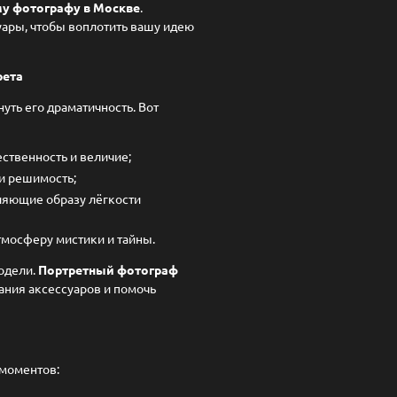
у фотографу в Москве
.
ары, чтобы воплотить вашу идею
рета
уть его драматичность. Вот
ственность и величие;
и решимость;
ляющие образу лёгкости
тмосферу мистики и тайны.
модели.
Портретный фотограф
ния аксессуаров и помочь
 моментов: