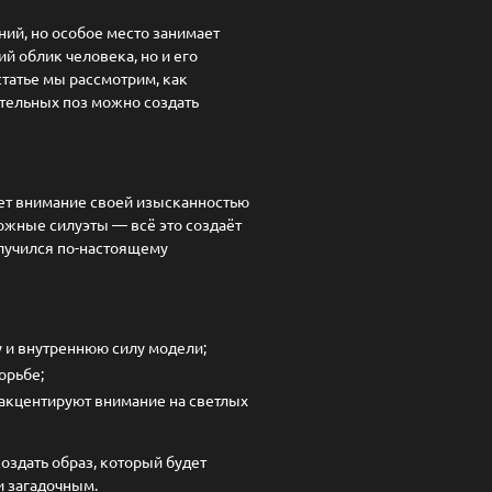
ий, но особое место занимает
й облик человека, но и его
статье мы рассмотрим, как
ительных поз можно создать
ает внимание своей изысканностью
ожные силуэты — всё это создаёт
олучился по-настоящему
у и внутреннюю силу модели;
орьбе;
акцентируют внимание на светлых
оздать образ, который будет
и загадочным.