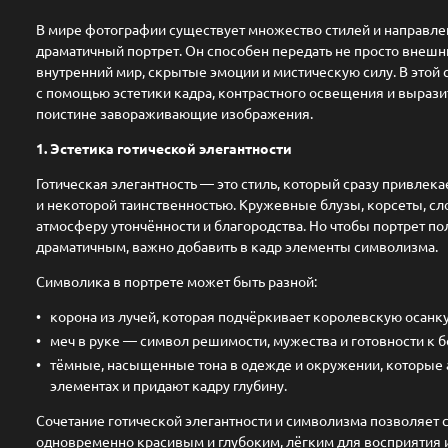
В мире фотографии существует множество стилей и направлен
драматичный портрет. Он способен передать не просто внешни
внутренний мир, скрытые эмоции и мистическую силу. В этой 
с помощью эстетики кадра, контрастного освещения и выраз
поистине завораживающие изображения.
1. Эстетика готической элегантности
Готическая элегантность — это стиль, который сразу привлек
и некоторой таинственностью. Кружевные блузы, корсеты, сл
атмосферу утончённости и благородства. Но чтобы портрет п
драматичным, важно добавить в кадр элементы символизма.
Символика в портрете может быть разной:
корона из лучей, которая подчёркивает королевскую осанк
меч в руке — символ решимости, мужества и готовности к б
тёмные, насыщенные тона в одежде и окружении, которые 
элементах и придают кадру глубину.
Сочетание готической элегантности и символизма позволяет с
одновременно красивым и глубоким, лёгким для восприятия 