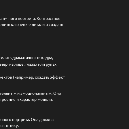
тичного портрета. Контрастное
елить ключевые детали и создать
силить драматичность кадра;
р, на лице, глазах или руках
фектов (например, создать эффект
ительным и эмоциональным. Оно
строение и характер модели.
чного портрета. Она должна
эстетику.