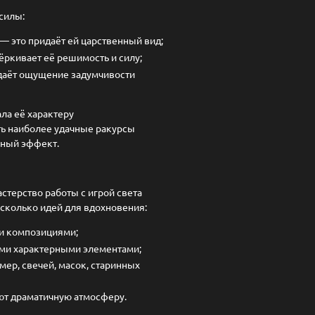
силы:
— это придаёт ей царственный вид;
ёркивает её решимость и силу;
здаёт ощущение задумчивости
ла её характеру
ь наиболее удачные ракурсы
жный эффект.
терство работы с игрой света
есколько идей для вдохновения:
ми композициями;
ими характерными элементами;
ер, свечей, масок, старинных
ают драматичную атмосферу.