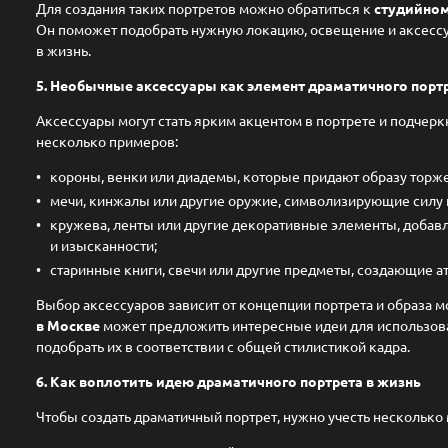
Для создания таких портретов можно обратиться к
студийном
Он поможет подобрать нужную локацию, освещение и аксессу
в жизнь.
5. Необычные аксессуары как элемент драматичного порт
Аксессуары могут стать ярким акцентом в портрете и подчеркн
несколько примеров:
короны, венки или диадемы, которые придают образу торже
мечи, кинжалы или другие оружие, символизирующие силу 
кружева, ленты или другие декоративные элементы, добав
и изысканности;
старинные книги, свечи или другие предметы, создающие а
Выбор аксессуаров зависит от концепции портрета и образа 
в Москве
может предложить интересные идеи для использова
подобрать их в соответствии с общей стилистикой кадра.
6. Как воплотить идею драматичного портрета в жизнь
Чтобы создать драматичный портрет, нужно учесть несколько