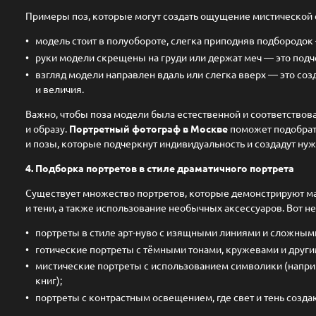
Примеры поз, которые могут создать ощущение мистической 
модель стоит в полуобороте, слегка приподняв подбородок 
руки модели скрещены на груди или держат меч — это подч
взгляд модели направлен вдаль или слегка вверх — это со
и величия.
Важно, чтобы поза модели была естественной и соответствова
и образу.
Портретный фотограф в Москве
поможет подобрат
и позы, которые подчеркнут индивидуальность и создадут ну
4. Подборка портретов в стиле драматичного портрета
Существует множество портретов, которые демонстрируют мас
и тени, а также использование необычных аксессуаров. Вот н
портреты в стиле арт-нуво с изящными линиями и сложны
готические портреты с тёмными тонами, кружевами и друг
мистические портреты с использованием символики (наприм
книг);
портреты с контрастным освещением, где свет и тень созд