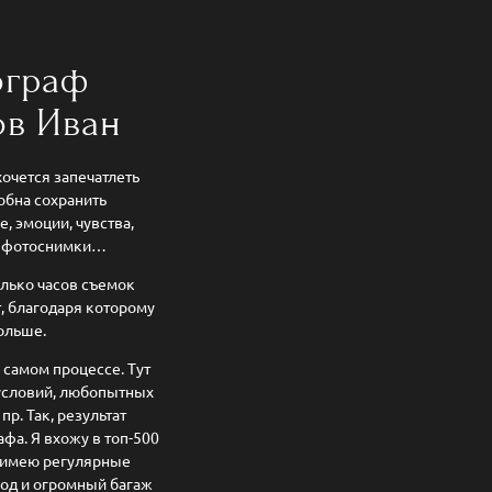
ограф
ов Иван
очется запечатлеть
обна сохранить
, эмоции, чувства,
ть фотоснимки…
олько часов съемок
, благодаря которому
больше.
 самом процессе. Тут
условий, любопытных
р. Так, результат
фа. Я вхожу в топ-500
 имею регулярные
од и огромный багаж