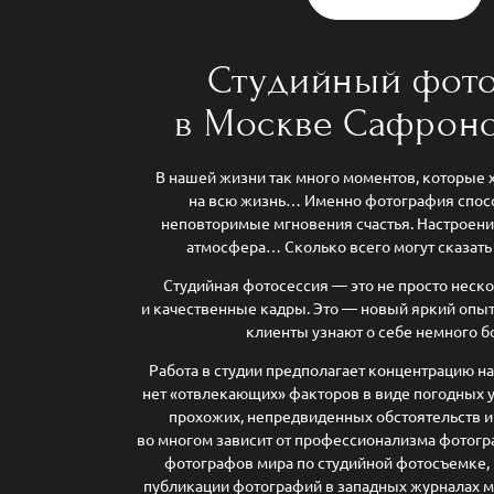
Студийный фот
в Москве Сафрон
В нашей жизни так много моментов, которые х
на всю жизнь… Именно фотография спос
неповторимые мгновения счастья. Настроение
атмосфера… Сколько всего могут сказа
Студийная фотосессия — это не просто неск
и качественные кадры. Это — новый яркий опыт
клиенты узнают о себе немного 
Работа в студии предполагает концентрацию на
нет «отвлекающих» факторов в виде погодных 
прохожих, непредвиденных обстоятельств и п
во многом зависит от профессионализма фотогра
фотографов мира по студийной фотосъемке,
публикации фотографий в западных журналах м