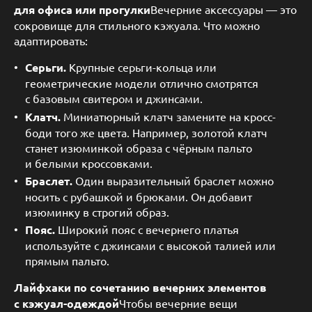
для офиса или прогулки
Вечерние аксессуары — это
сокровище для стильного кэжуала. Что можно
адаптировать:
Серьги.
Крупные серьги-кольца или
геометрические модели отлично смотрятся
с базовым свитером и джинсами.
Клатч.
Миниатюрный клатч замените на кросс-
боди того же цвета. Например, золотой клатч
станет изюминкой образа с чёрным пальто
и белыми кроссовками.
Браслет.
Один выразительный браслет можно
носить с рубашкой и брюками. Он добавит
изюминку в строгий образ.
Пояс.
Широкий пояс с вечернего платья
используйте с джинсами с высокой талией или
прямым пальто.
Лайфхаки по сочетанию вечерних элементов
с кэжуал-одеждой
Чтобы вечерние вещи