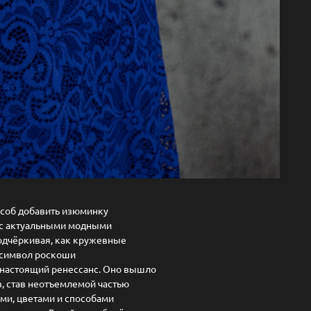
особ добавить изюминку
 с актуальными модными
подчёркивая, как кружевные
 символ роскоши
 настоящий ренессанс. Оно вышло
в, став неотъемлемой частью
ми, цветами и способами