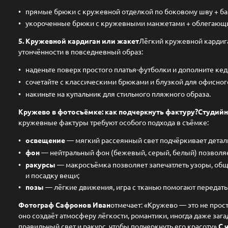
прямые брюки с кружевной отделкой по боковому шву + ба
укороченные брюки с кружевными манжетами + облегающий
5. Кружевной кардиган или жакет
Лёгкий кружевной кардиг
утончённости в повседневный образ:
наденьте поверх простого платья-футболки и дополните кед
сочетайте с классическими брюками и блузкой для офисного
накиньте на купальник для стильного пляжного образа.
Кружево в фотосъёмке: как подчеркнуть фактуру?
Студийн
кружевные фактуры требуют особого подхода в съёмке:
освещение
— мягкий рассеянный свет подчёркивает детали
фон
— нейтральный фон (бежевый, серый, белый) позволя
ракурсы
— макросъёмка позволяет запечатлеть узоры, общ
и посадку вещи;
позы
— лёгкие движения, игра с тканью помогают передать
Фотограф Сафронов Иван
отмечает: «Кружево — это не прост
оно создаёт атмосферу лёгкости, романтики, иногда даже заг
правильный свет и ракурс, чтобы подчеркнуть его красоту».
С 