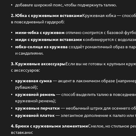
добавьте широкий пояс, чтобы подчеркнуть талию.
2. Юбка с кружевными вставками
Кружевная юбка — способ 
в повседневный гардероб:
мини-юбка с кружевом
отлично смотрится с базовой футбо
миди с кружевными вставками
комбинируется с водолазк
юбка-солнце из кружева
создаёт романтичный образ в па
и сандалиями.
3. Кружевные аксессуары
Если вы не готовы к крупным кру
с аксессуаров:
кружевная сумка
— акцент в лаконичном образе (наприме
рубашкой);
кружевной ремень
— способ выделить талию в повседневн
кружевной ремень);
кружевные перчатки
— необычный штрих для осеннего об
кружевной платок
— элегантное дополнение к пальто или 
4. Брюки с кружевными элементами
Смелое, но стильное 
вставками: