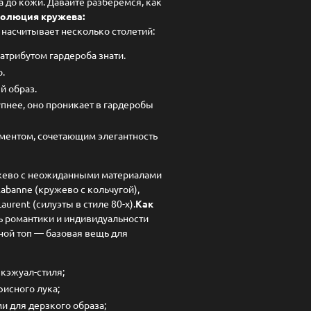
 до кожи. Давайте разберёмся, как
олюция кружева:
насчитывает несколько столетий:
трибутом гардероба знати.
.
 образ.
нее, оно проникает в гардеробы
ментом, сочетающим элегантность
ужево с неожиданными материалами
banne (кружево с кольчугой),
aurent (силуэты в стиле 80-х).
Как
ь романтики и индивидуальности
ой топ — базовая вещь для
кэжуал-стиля;
исного лука;
и для дерзкого образа;