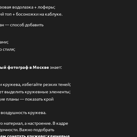
зовая водолазка + лоферы;
 топ + босоножки на каблуке.
ан — способ добавить
ами;
 стиля;
ый фотограф в Москве
знает:
 кружева, избегайте резких теней;
ет выделить кружевные элементы;
ие планы — показать крой
 воздушность кружева.
о материал, а настроение. В кадре
адочности. Важно подобрать
чем сочетать кружево: ключевые