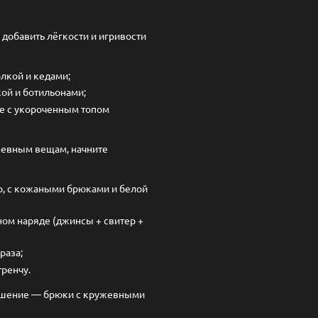
добавить лёгкости и игривости
лкой и кедами;
ой и ботильонами;
ре с укороченным топом
жевным вещам, начните
р, с кожаными брюками и белой
ом наряде (джинсы + свитер +
раза;
тренчу.
решение — брюки с кружевными