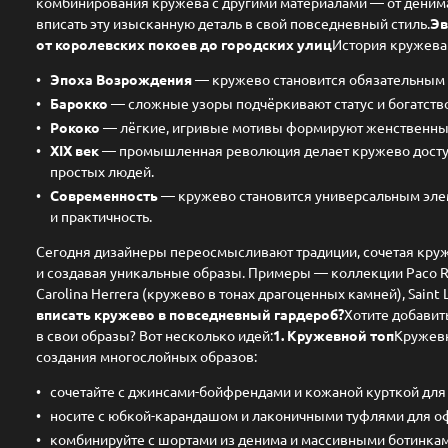
комбинирования кружева с другими материалами — от денима
вписать эту изысканную деталь в свой повседневный стиль.
Эв
от королевских покоев до городских улиц
История кружева 
Эпоха Возрождения
— кружево становится обязательным а
Барокко
— сложные узоры подчёркивают статус и богатство
Рококо
— лёгкие, игривые мотивы формируют женственный
XIX век
— промышленная революция делает кружево доступ
простых людей.
Современность
— кружево становится универсальным эле
и практичность.
Сегодня дизайнеры переосмысливают традиции, сочетая кр
и создавая уникальные образы. Примеры — коллекции Paco Ra
Carolina Herrera (кружево в тонах драгоценных камней), Saint L
вписать кружево в повседневный гардероб?
Хотите добавит
в свои образы? Вот несколько идей:
1. Кружевной топ
Кружевн
создания многослойных образов:
сочетайте с джинсами-бойфрендами и кожаной курткой для 
носите с юбкой-карандашом и лаконичными туфлями для оф
комбинируйте с шортами из денима и массивными ботинкам