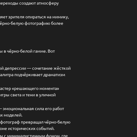
 переходы создают атмосферу
яет зрителя опираться на мимику,
 чёрно-белую фотографию более
 в чёрно-белой гамме. Вот
ой депрессии — сочетание жёсткой
палитра подчёркивает драматизм
 мастер «решающего момента»
гры света и тени в уличной
— эмоциональная сила его работ
ах моделей.
 фотограф превращал чёрно-белую
фоне исторических событий.
ты с минималистичным фоном, где