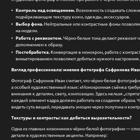
Контроль над освещением.
Возможность создавать сложн
подчёркивающие текстуру кожи, одежды, аксессуаров.
Выбор фона.
Нейтральные или контрастные фоны позволяю
на модели.
Работа с реквизитом.
Чёрно-белые тона делают реквизит ч
дополнением к образу.
Постобработка.
Конвертация в монохром, работа с контрас
виньетированием позволяют добиться нужного настроения.
Взгляд профессионала: мнение фотографа Сафронова Ива
Фотограф Сафронов Иван считает, что чёрно-белая фотография
а особый художественный язык: «Монохромная съёмка требу
внимания к деталям, свету, композиции. Здесь нельзя „спрят
каждый элемент кадра должен работать на создание образа. 
видеть суть вещей, передавать эмоции через полутона и контр
Текстуры и контрасты: как добиться выразительности?
Одна из главных «изюминок» чёрно-белой фотографии — спо
детали в художественные акценты. Например: