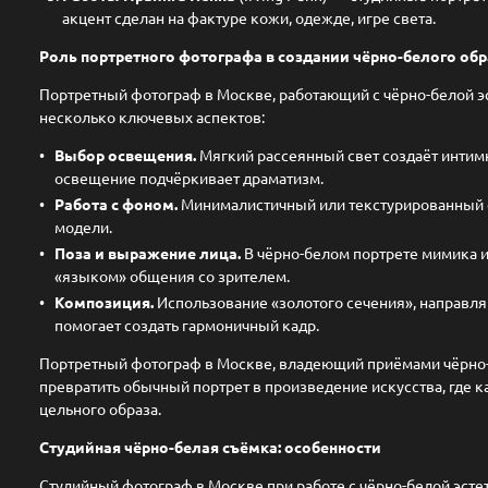
акцент сделан на фактуре кожи, одежде, игре света.
Роль портретного фотографа в создании чёрно-белого обр
Портретный фотограф в Москве, работающий с чёрно-белой э
несколько ключевых аспектов:
Выбор освещения.
Мягкий рассеянный свет создаёт интим
освещение подчёркивает драматизм.
Работа с фоном.
Минималистичный или текстурированный 
модели.
Поза и выражение лица.
В чёрно-белом портрете мимика и
«языком» общения со зрителем.
Композиция.
Использование «золотого сечения», направляю
помогает создать гармоничный кадр.
Портретный фотограф в Москве, владеющий приёмами чёрно-
превратить обычный портрет в произведение искусства, где к
цельного образа.
Студийная чёрно-белая съёмка: особенности
Студийный фотограф в Москве при работе с чёрно-белой эсте