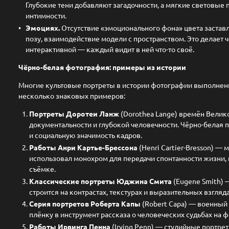
Глубокие тени добавляют загадочности, а мягкие световые
интимности.
Эмоциях.
Отсутствие «эмоционального фона» цвета заставл
позу, взаимодействие модели с пространством. Это делает
интерактивной — каждый видит в ней что-то своё.
Чёрно-белая фотография: примеры из истории
Многие культовые портреты в истории фотографии выполнены
несколько знаковых примеров:
Портреты Доротеи Ланж
(Dorothea Lange) времён Велик
документальности и глубокой человечности. Чёрно-белая 
и социальную значимость кадров.
Работы Анри Картье-Брессона
(Henri Cartier-Bresson) —
использовал монохром для передачи спонтанности жизни, и
съёмке.
Классические портреты Юджина Смита
(Eugene Smith) 
строится на контрастах, текстурах и выразительных взгляд
Серия портретов Роберта Капы
(Robert Capa) — военный
плёнку в инструмент рассказа о человеческих судьбах на 
Работы Ирвинга Пенна
(Irving Penn) — студийные портре