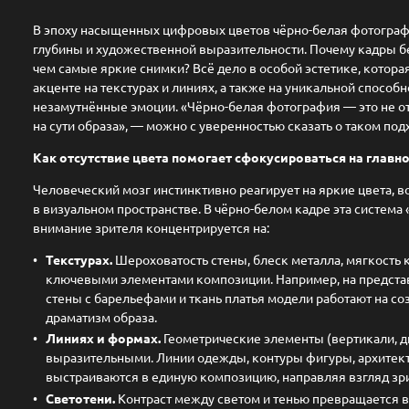
В эпоху насыщенных цифровых цветов чёрно-белая фотографи
глубины и художественной выразительности. Почему кадры б
чем самые яркие снимки? Всё дело в особой эстетике, которая 
акценте на текстурах и линиях, а также на уникальной способн
незамутнённые эмоции. «Чёрно-белая фотография — это не от
на сути образа», — можно с уверенностью сказать о таком под
Как отсутствие цвета помогает сфокусироваться на главн
Человеческий мозг инстинктивно реагирует на яркие цвета, 
в визуальном пространстве. В чёрно-белом кадре эта система
внимание зрителя концентрируется на:
Текстурах.
Шероховатость стены, блеск металла, мягкость 
ключевыми элементами композиции. Например, на предста
стены с барельефами и ткань платья модели работают на со
драматизм образа.
Линиях и формах.
Геометрические элементы (вертикали, д
выразительными. Линии одежды, контуры фигуры, архитек
выстраиваются в единую композицию, направляя взгляд зр
Светотени.
Контраст между светом и тенью превращается в 