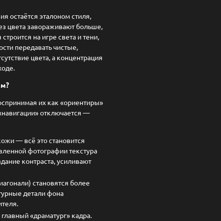
я остаётся эталоном стиля,
ез цвета завораживают больше,
строится на игре света и тени,
ости передавать чистые,
сутствие цвета, а концентрация
ходе.
ом?
воспринимая их как «ориентиры»
 «навигации» отключается —
кожи — всё это становится
вленной фотографии текстура
здание контраста, усиливают
иагонали) становятся более
турные детали фона
ителя.
главный «драматург» кадра.