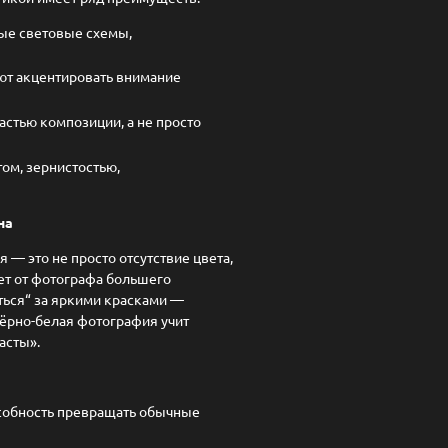
ые световые схемы,
т акцентировать внимание
астью композиции, а не просто
том, зернистостью,
на
 — это не просто отсутствие цвета,
ет от фотографа большего
аться“ за яркими красками —
Чёрно-белая фотография учит
асты».
собность превращать обычные