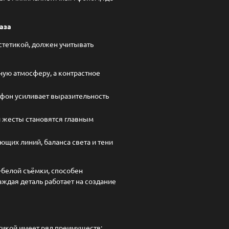
аза
стетикой, должен учитывать
ную атмосферу, а контрастное
фон усиливает выразительность
 жесты становятся главным
щих линий, баланса света и тени
белой съёмки, способен
аждая деталь работает на создание
тикой имеет ряд преимуществ: