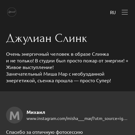
RU
Джулиан Слинк
Очень энергичный человек в образе Слинка
и не только! В студии был просто пожар от энергии! +
Живое выступление!
Замечательный Миша Мар с необузданной
энергетикой, съемка прошла — просто Супер!
М
Михаил
www.instagram.com/misha___mar/?utm_source=ig_web_button_share_sheet&igshid=OGQ5ZDc2ODk2ZA==
Спасибо за отличную фотосессию